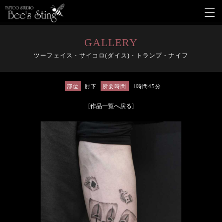
メ
ニ
ュ
ー
GALLERY
を
ツーフェイス・サイコロ(ダイス)・トランプ・ナイフ
開
く
部位
肘下
所要時間
1時間45分