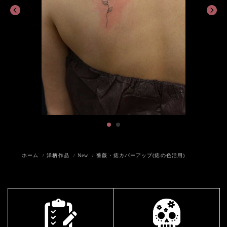
ホーム
洋柄作品
New
薔薇・痣カバーアップ(痣の色活用)