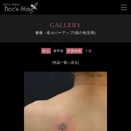
メ
ニ
ュ
ー
GALLERY
を
薔薇・痣カバーアップ(痣の色活用)
開
く
部位
肩甲骨
所要時間
７分