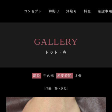
コンセプト
和彫り
洋彫り
料金
確認事
GALLERY
ドット・点
部位
手の指
所要時間
３分