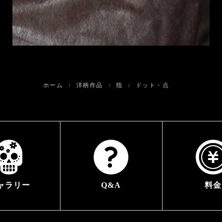
ホーム
洋柄作品
指
ドット・点
ャラリー
Q&A
料金