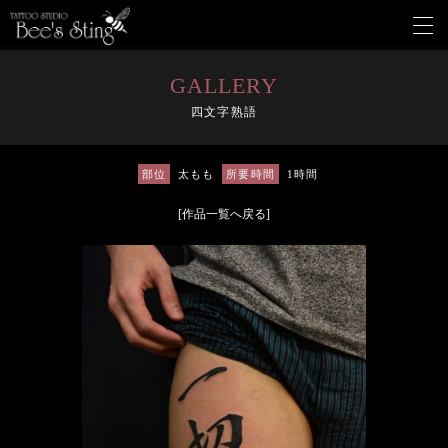
メ
ニ
ュ
ー
GALLERY
を
四文字熟語
開
く
部位
太もも
所要時間
1時間