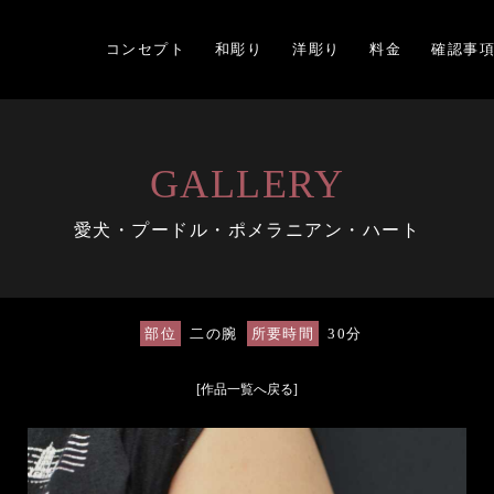
コンセプト
和彫り
洋彫り
料金
確認事
GALLERY
愛犬・プードル・ポメラニアン・ハート
部位
二の腕
所要時間
30分