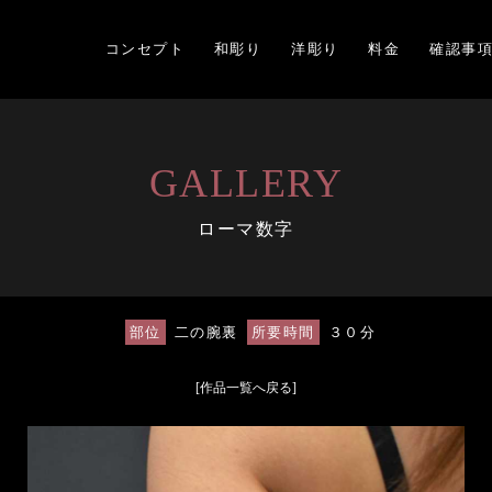
コンセプト
和彫り
洋彫り
料金
確認事
GALLERY
ローマ数字
部位
二の腕裏
所要時間
３０分