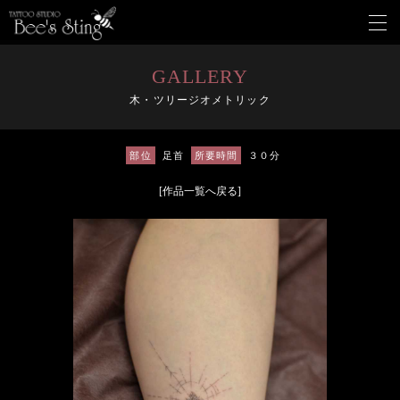
メ
ニ
ュ
ー
GALLERY
を
木・ツリージオメトリック
開
く
部位
足首
所要時間
３０分