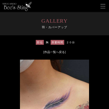
メ
ニ
ュ
ー
GALLERY
を
羽・カバーアップ
開
く
部位
胸
所要時間
２０分