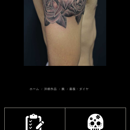
ホーム
洋柄作品
腕
薔薇・ダイヤ