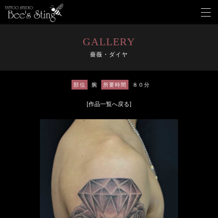
メ
ニ
ュ
ー
GALLERY
を
薔薇・ダイヤ
開
く
部位
腕
所要時間
８０分