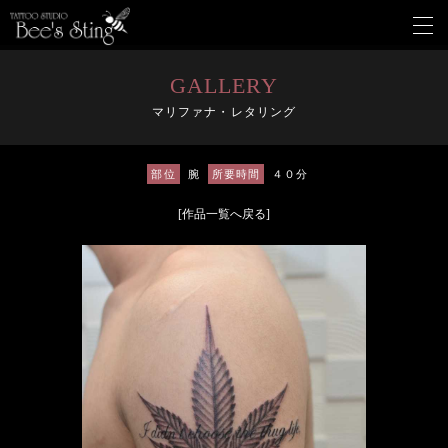
メ
ニ
ュ
ー
GALLERY
を
マリファナ・レタリング
開
く
部位
腕
所要時間
４０分