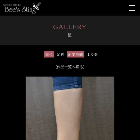
メ
ニ
ュ
ー
GALLERY
を
星
開
く
部位
足首
所要時間
１０分