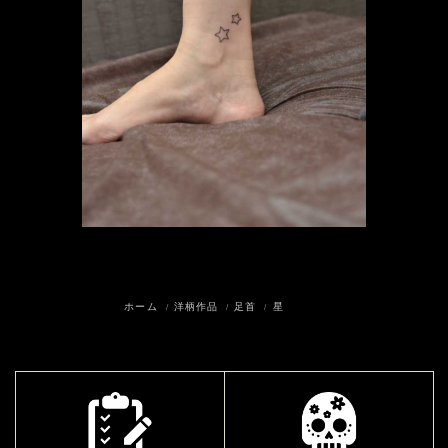
ホーム
洋柄作品
足首
星