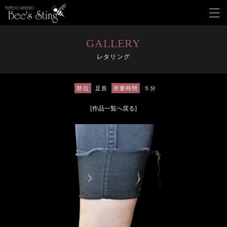
メ
ニ
ュ
ー
GALLERY
を
レタリング
開
く
部位
足首
所要時間
５分