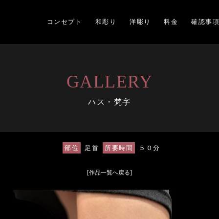
コンセプト
和彫り
洋彫り
料金
確認事
GALLERY
ハス・梵字
部位
足首
所要時間
５０分