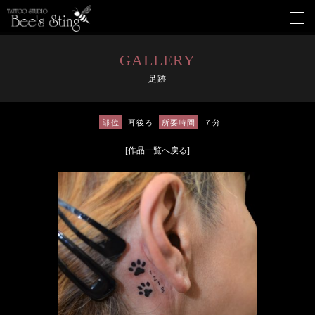
メ
ニ
ュ
ー
GALLERY
を
足跡
開
く
部位
耳後ろ
所要時間
７分