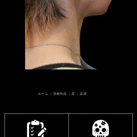
ホーム
洋柄作品
耳
足跡