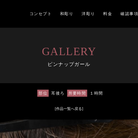
コンセプト
和彫り
洋彫り
料金
確認事
GALLERY
ピンナップガール
部位
耳後ろ
所要時間
１時間