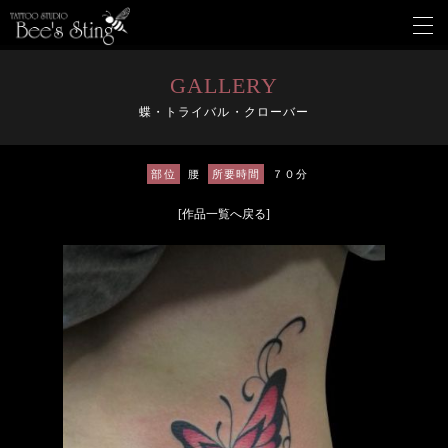
メ
ニ
ュ
ー
GALLERY
を
蝶・トライバル・クローバー
開
く
部位
腰
所要時間
７０分