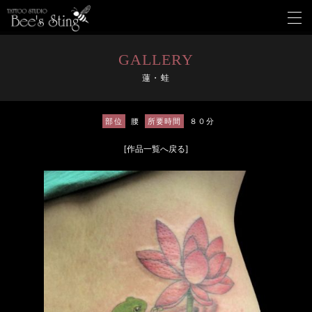
メ
ニ
ュ
ー
GALLERY
を
蓮・蛙
開
く
部位
腰
所要時間
８０分