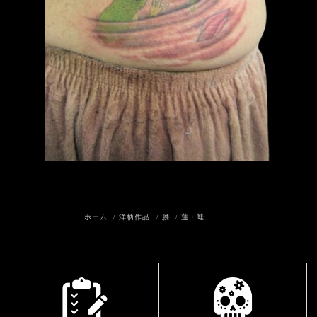
ホーム
洋柄作品
腰
蓮・蛙