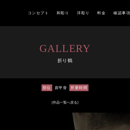
コンセプト
和彫り
洋彫り
料金
確認事
GALLERY
折り鶴
部位
肩甲骨
所要時間