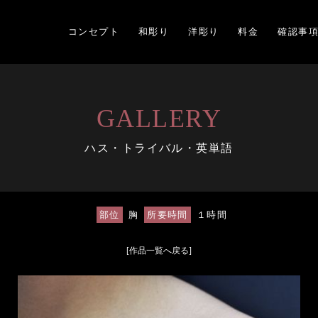
コンセプト
和彫り
洋彫り
料金
確認事
GALLERY
ハス・トライバル・英単語
部位
胸
所要時間
１時間