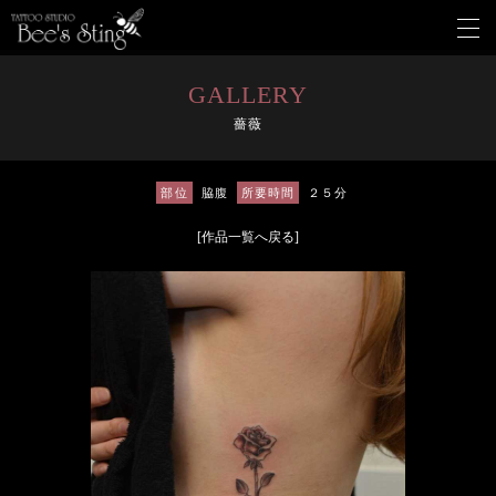
メ
ニ
ュ
ー
GALLERY
を
薔薇
開
く
部位
脇腹
所要時間
２５分