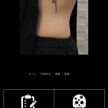
ホーム
洋柄作品
脇腹
薔薇