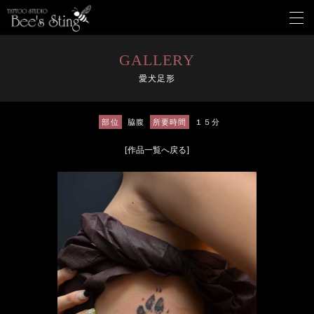
メ
ニ
ュ
ー
GALLERY
を
愛犬足形
開
く
部位
脇腹
所要時間
１５分