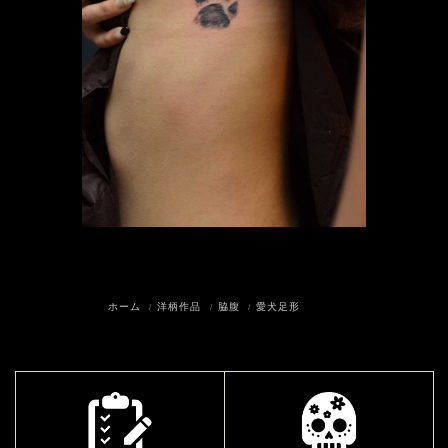
ホーム
洋柄作品
脇腹
愛犬足形