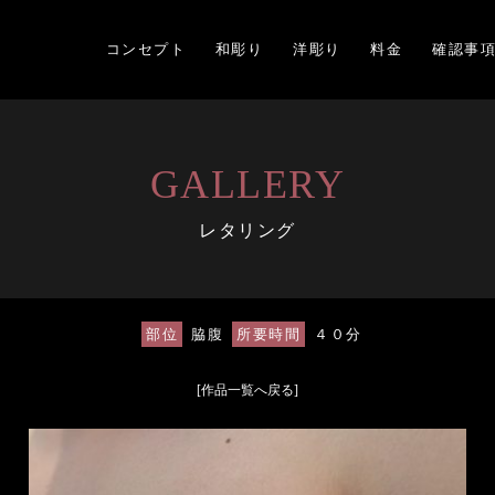
コンセプト
和彫り
洋彫り
料金
確認事
GALLERY
レタリング
部位
脇腹
所要時間
４０分