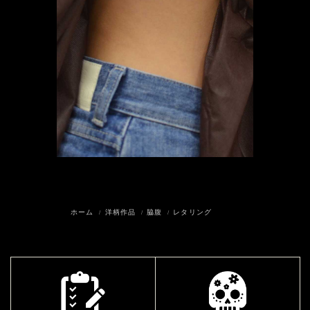
ホーム
洋柄作品
脇腹
レタリング