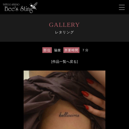
メ
ニ
ュ
ー
GALLERY
を
レタリング
開
く
部位
脇腹
所要時間
７分