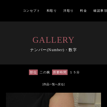
コンセプト
和彫り
洋彫り
料金
確認事
GALLERY
ナンバー(Number)・数字
部位
二の腕
所要時間
１５分