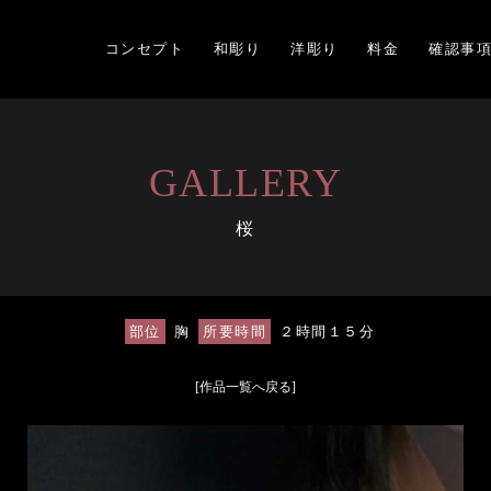
コンセプト
和彫り
洋彫り
料金
確認事
GALLERY
桜
部位
胸
所要時間
２時間１５分