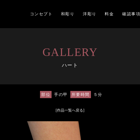
コンセプト
和彫り
洋彫り
料金
確認事
GALLERY
ハート
部位
手の甲
所要時間
５分