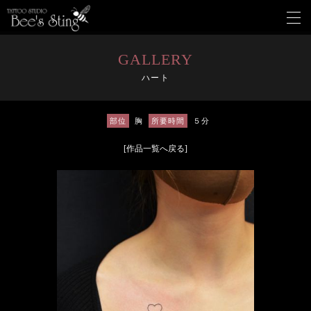
メ
ニ
ュ
ー
GALLERY
を
ハート
開
く
部位
胸
所要時間
５分