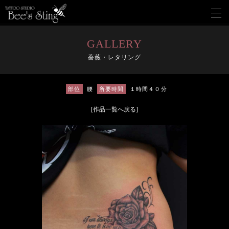
メ
ニ
ュ
ー
GALLERY
を
薔薇・レタリング
開
く
部位
腰
所要時間
１時間４０分