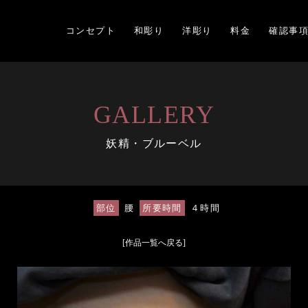
コンセプト
和彫り
洋彫り
料金
確認事
GALLERY
妖精・ブルーベル
部位
腰
所要時間
４時間