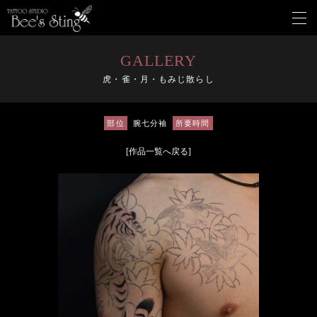
メ
ニ
ュ
ー
GALLERY
を
虎・雀・月・もみじ散らし
開
く
部位
腕七分袖
所要時間