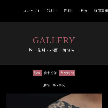
コンセプト
和彫り
洋彫り
料金
確認事
GALLERY
蛇・花魁・小面・桜散らし
部位
腕十分袖
所要時間