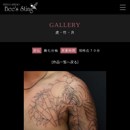
メ
ニ
ュ
ー
GALLERY
を
虎・竹・月
開
く
部位
腕七分袖
所要時間
現時点７０分