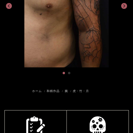
ホーム
和柄作品
腕
虎・竹・月