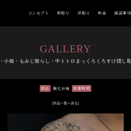
コンセプト
和彫り
洋彫り
料金
確認事
GALLERY
・小槌・もみじ散らし・中トトロまっくろくろすけ隠し
部位
腕七分袖
所要時間