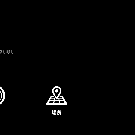
隠し彫り
場所