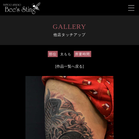
メ
ニ
ュ
ー
GALLERY
を
他店タッチアップ
開
く
部位
太もも
所要時間