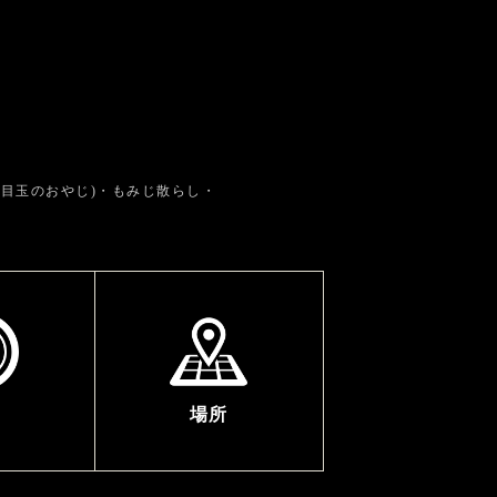
目玉のおやじ)・もみじ散らし・
場所