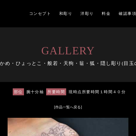
コンセプト
和彫り
洋彫り
料金
確認事
GALLERY
かめ・ひょっとこ・般若・天狗・翁・狐・隠し彫り(目玉
部位
腕十分袖
所要時間
現時点所要時間１時間４０分