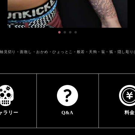
袖見切り・面散し・おかめ・ひょっとこ・般若・天狗・翁・狐・隠し彫り(
ャラリー
Q&A
料金