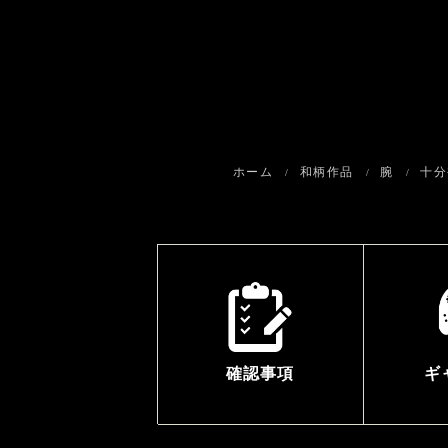
ホーム
和柄作品
腕
十分
確認事項
ギ