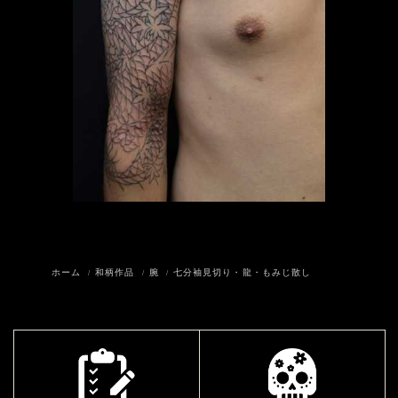
ホーム
和柄作品
腕
七分袖見切り・龍・もみじ散し