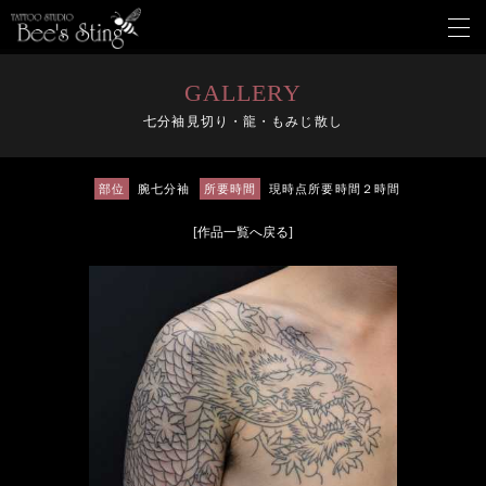
メ
ニ
ュ
ー
GALLERY
を
七分袖見切り・龍・もみじ散し
開
く
部位
腕七分袖
所要時間
現時点所要時間２時間