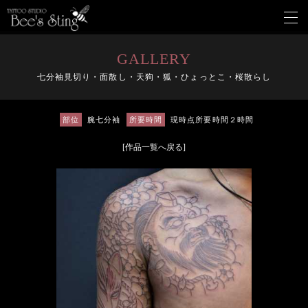
メ
ニ
ュ
ー
GALLERY
を
七分袖見切り・面散し・天狗・狐・ひょっとこ・桜散らし
開
く
部位
腕七分袖
所要時間
現時点所要時間２時間