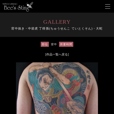
メ
ニ
ュ
ー
GALLERY
を
背中抜き・中箭虎 丁得孫(ちゅうせんこ ていとくそん)・大蛇
開
く
部位
背中
所要時間