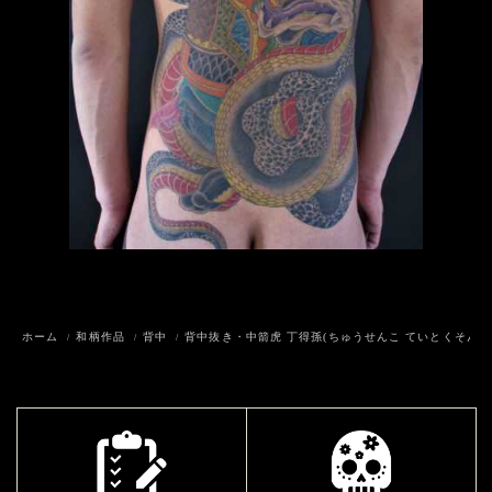
ホーム
和柄作品
背中
背中抜き・中箭虎 丁得孫(ちゅうせんこ ていとくそん)