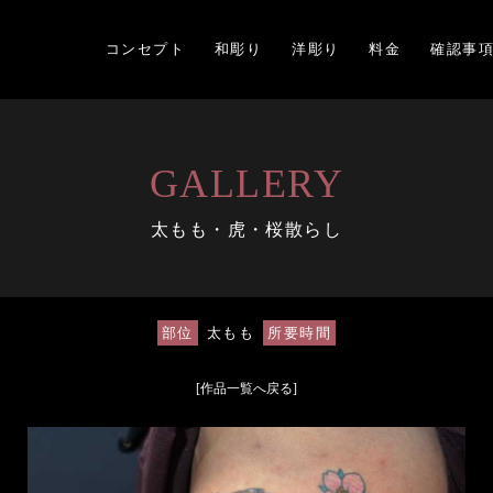
コンセプト
和彫り
洋彫り
料金
確認事
GALLERY
太もも・虎・桜散らし
部位
太もも
所要時間