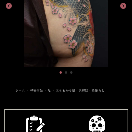
ホーム
和柄作品
足
太ももから腰・夫婦鯉・桜散らし