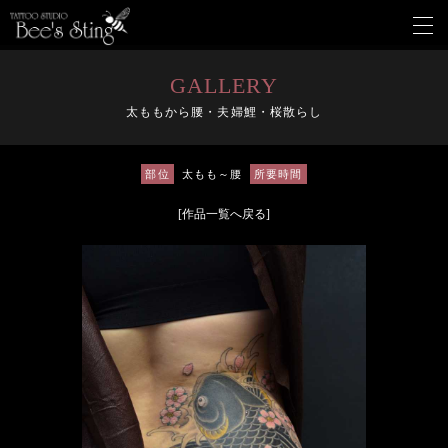
メ
ニ
ュ
ー
GALLERY
を
太ももから腰・夫婦鯉・桜散らし
開
く
部位
太もも～腰
所要時間