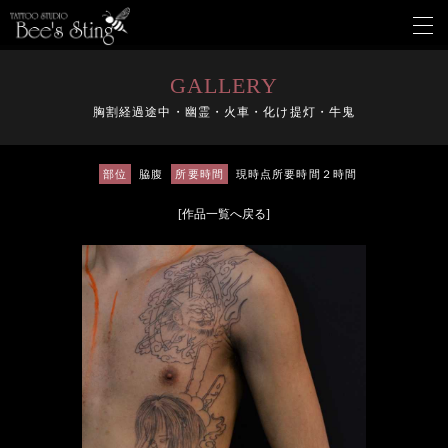
メ
ニ
ュ
ー
GALLERY
を
胸割経過途中・幽霊・火車・化け提灯・牛鬼
開
く
部位
脇腹
所要時間
現時点所要時間２時間