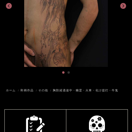
ホーム
和柄作品
その他
胸割経過途中・幽霊・火車・化け提灯・牛鬼