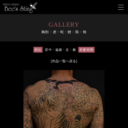
メ
ニ
ュ
ー
GALLERY
を
胸割・虎・蛇・鯉・鶏・雉
開
く
部位
背中・脇腹・足・腕
所要時間