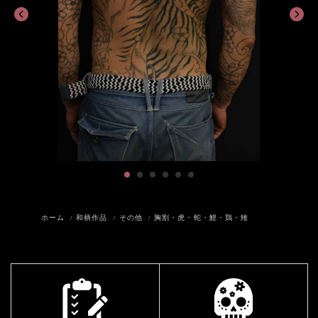
ホーム
和柄作品
その他
胸割・虎・蛇・鯉・鶏・雉