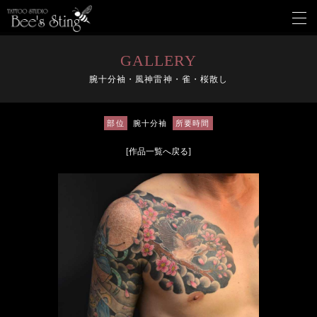
メ
ニ
ュ
ー
GALLERY
を
腕十分袖・風神雷神・雀・桜散し
開
く
部位
腕十分袖
所要時間