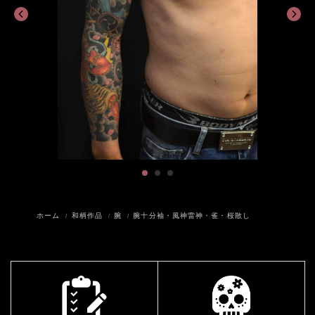
ホーム
和柄作品
腕
腕十分袖・風神雷神・雀・桜散し