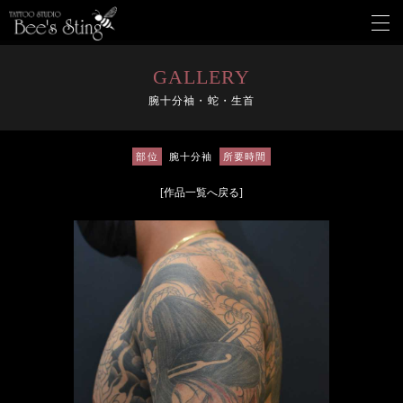
メ
ニ
ュ
ー
GALLERY
を
腕十分袖・蛇・生首
開
く
部位
腕十分袖
所要時間