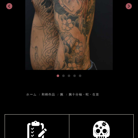
ホーム
和柄作品
腕
腕十分袖・蛇・生首