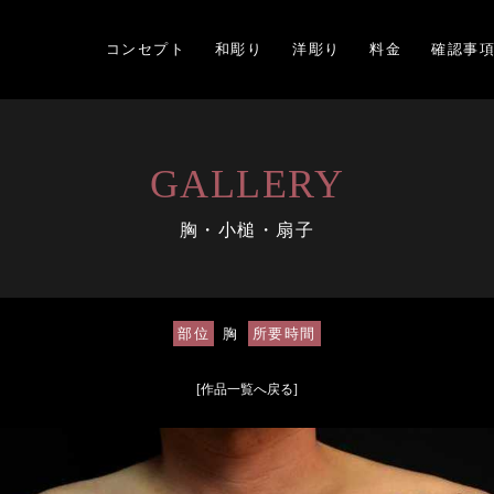
コンセプト
和彫り
洋彫り
料金
確認事
GALLERY
胸・小槌・扇子
部位
胸
所要時間