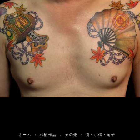
ホーム
和柄作品
その他
胸・小槌・扇子