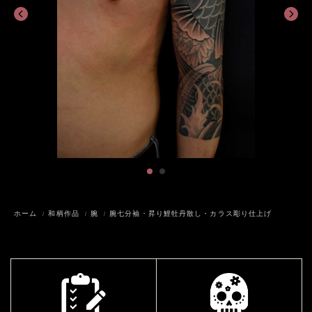
ホーム
和柄作品
腕
腕七分袖・昇り鯉牡丹散し・カラス彫り仕上げ