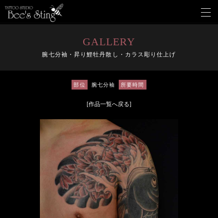
メ
ニ
ュ
ー
GALLERY
を
腕七分袖・昇り鯉牡丹散し・カラス彫り仕上げ
開
く
部位
腕七分袖
所要時間